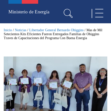
Pasar
al
Ministerio de Energía
Toggle
contenido
navigat
principal
Inicio
/
Noticias
/
Libertador General Bernardo Ohiggins
/
Mas de Mil
Setecientos Kits Eficientes Fueron Entregados Familias de Ohiggins
Traves de Capacitaciones del Programa Con Buena Energia