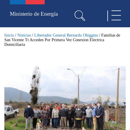
Pasar
al
Ministerio de Energía
Toggle
contenido
navigat
principal
Inicio
/
Noticias
/
Libertador General Bernardo Ohiggins
/
Familias de
San Vicente Tt Acceden Por Primera Vez Conexion Electrica
Domiciliaria