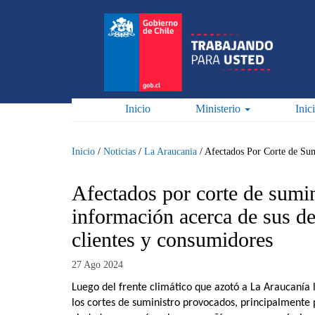
Pasar
al
contenido
principal
Inicio
Ministerio
Inic
Inicio
/
Noticias
/
La Araucania
/
Afectados Por Corte de Su
Afectados por corte de sumin
información acerca de sus d
clientes y consumidores
27 Ago 2024
Luego del frente climático que azotó a La Araucanía
los cortes de suministro provocados, principalmente p