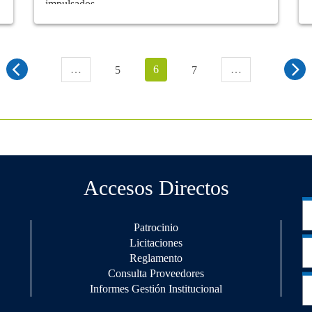
impulsados...
…
6
…
5
7
Accesos Directos
Patrocinio
Licitaciones
Reglamento
Consulta Proveedores
Informes Gestión Institucional