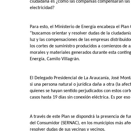
ciudadana es ¿cómo las compañías compensarán las ho
electricidad?
Para esto, el Ministerio de Energía encabeza el Plan 
“buscamos orientar y resolver dudas de la ciudadanía
luz y las compensaciones de las empresas distribuidor
los cortes de suministro producidos a comienzos de 
morales y materiales generados durante esta conting
Energía, Camilo Villagrán.
El Delegado Presidencial de La Araucanía, José Mont
si una persona natural o jurídica daña a otra (la af
quienes se hayan sentido perjudicados con estos cor
casos hasta 19 días sin conexión eléctrica. Es por es
A través de este Plan se dispondrá la presencia de fu
del Consumidor (SERNAC), en los municipios más afect
resolver dudas de sus vecinas y vecinos.