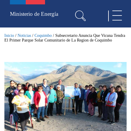
Pasar
al
Ministerio de Energía
Toggle
contenido
navigat
principal
Inicio
/
Noticias
/
Coquimbo
/
Subsecretario Anuncia Que Vicuna Tendra
El Primer Parque Solar Comunitario de La Region de Coquimbo