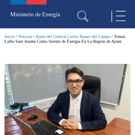
Pasar
al
Ministerio de Energía
Toggle
contenido
navigat
principal
Inicio
/
Noticias
/
Aysen del General Carlos Ibanez del Campo
/
Tomas
Laibe Saez Asume Como Seremi de Energia En La Region de Aysen