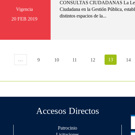
CONSULTAS CIUDADANAS La Ley N° 2
Vigencia
Ciudadana en la Gestión Pública, estable
distintos espacios de la...
20 FEB 2019
…
13
9
10
11
12
14
Accesos Directos
Patrocinio
Licitaciones