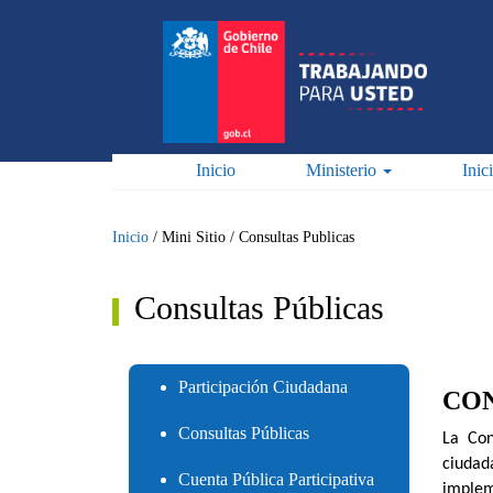
Pasar
al
contenido
principal
Inicio
Ministerio
Inic
Inicio
/
Mini Sitio
/
Consultas Publicas
Consultas Públicas
Participación Ciudadana
CON
Consultas Públicas
La Con
ciudad
Cuenta Pública Participativa
implem