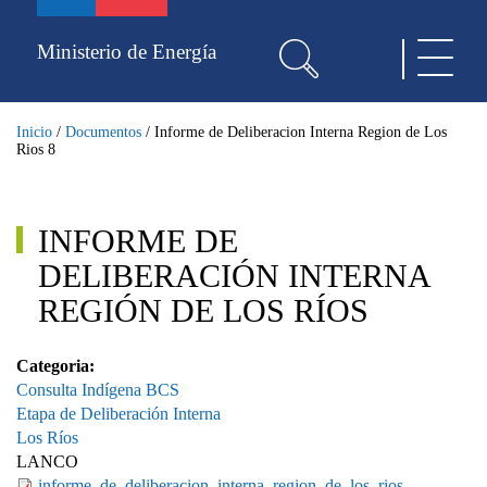
Pasar
al
Ministerio de Energía
Toggle
contenido
navigat
principal
Inicio
/
Documentos
/
Informe de Deliberacion Interna Region de Los
Rios 8
INFORME DE
DELIBERACIÓN INTERNA
REGIÓN DE LOS RÍOS
Categoria:
Consulta Indígena BCS
Etapa de Deliberación Interna
Los Ríos
LANCO
informe_de_deliberacion_interna_region_de_los_rios_-